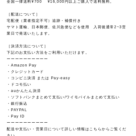
全国一律送料¥700 ¥16,000円以上ご購入で送料無料。
［配送について］
宅配便（業者指定不可）追跡・補償付き
ヤマト運輸、日本郵便、佐川急便などを使用 入荷後通常2~3営
業日で発送いたします。
［決済方法について］
下記のお支払い方法をご利用いただけます。
ーーーーーーーーーー
・Amazon Pay
・クレジットカード
・コンビニ決済 または Pay-easy
・ドコモ払い
・auかんたん決済
・ソフトバンクまとめて支払い/ワイモバイルまとめて支払い
・銀行振込
・PAYPAL
・Pay ID
ーーーーーーーーーー
配送や支払い・営業日について詳しい情報はこちらからご覧くだ
さい