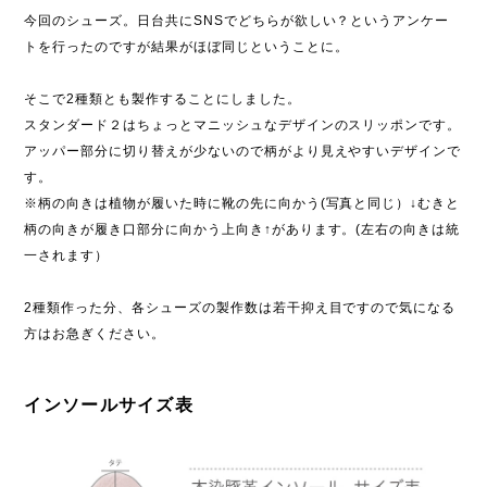
今回のシューズ。日台共にSNSでどちらが欲しい？というアンケー
トを行ったのですが結果がほぼ同じということに。
そこで2種類とも製作することにしました。
スタンダード２はちょっとマニッシュなデザインのスリッポンです。
アッパー部分に切り替えが少ないので柄がより見えやすいデザインで
す。
※柄の向きは植物が履いた時に靴の先に向かう(写真と同じ）↓むきと
柄の向きが履き口部分に向かう上向き↑があります。(左右の向きは統
一されます）
2種類作った分、各シューズの製作数は若干抑え目ですので気になる
方はお急ぎください。
インソールサイズ表