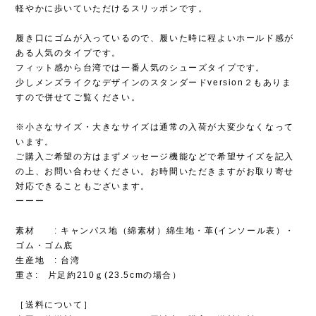
軽やかに歩いていただけるスリッポンです。
履き口にゴムが入っているので、履いた時に程よいホールド感が
ある人気のタイプです。
フィット感から台湾では一番人気のシューズタイプです。
少しメンズライクなデザインのスタンダードversion２もありま
すので併せてご覧ください。
※小さなサイズ・大きなサイズは通常の入荷が大変少なくなって
います。
ご購入ご希望の方はまずメッセージ機能などで希望サイズを記入
の上、お問い合わせください。お時間いただきますがお取り寄せ
対応できることもございます。
ーーー
素材 : キャンパス地（綿素材）綿生地・革(インソール表）・
ゴム・ゴム底
生産地 : 台湾
重さ: 片足約210ｇ(23.5cmの場合）
［送料について］