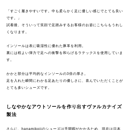
「すごく履きやすいです。中も柔らかく足に優しい感じでとても良い
です。」
試着後、そういって笑顔で足踏みするお客様のお姿にこちらもうれし
くなります。
インソールは表に吸湿性に優れた豚革を利用。
裏には程よい弾力で足への衝撃を和らげるラテックスを使用していま
す。
かかと部分は平均的なインソールの3倍の厚さ。
足を入れた瞬間にわかる足あたりの優しさに、喜んでいただくことが
とても多いシューズです。
しなやかなアウトソールを作り出すヴァルカナイズ
製法
さらに、hanamikojiのシューズは手間暇がかかるため、現在は日本