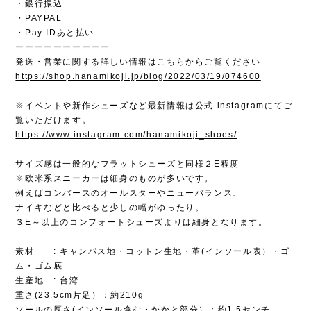
・銀行振込
・PAYPAL
・Pay IDあと払い
ーーーーーーーーーー
発送・営業に関する詳しい情報はこちらからご覧ください
https://shop.hanamikoji.jp/blog/2022/03/19/074600
※イベントや新作シューズなど最新情報は公式 instagramにてご
覧いただけます。
https://www.instagram.com/hanamikoji_shoes/
サイズ感は一般的なフラットシューズと同様２E程度
※欧米系スニーカーは細身のものが多いです。
例えばコンバースのオールスターやニューバランス、
ナイキなどと比べると少しの幅がゆったり。
３E～以上のコンフォートシューズよりは細身となります。
素材 : キャンパス地・コットン生地・革(インソール表）・ゴ
ム・ゴム底
生産地 : 台湾
重さ(23.5cm片足）：約210g
ソールの厚さ(インソール含む・かかと部分）：約1.5センチ