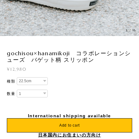
4
/
16
gochisou×hanamikoji コラボレーションシ
ューズ バゲット柄 スリッポン
¥12,980
種類
数量
International shipping available
Add to cart
日本国内にお住まいの方向け