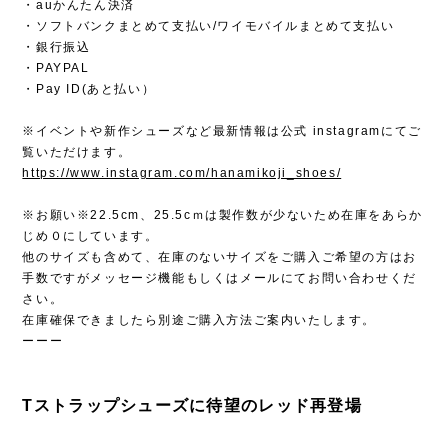
・auかんたん決済
・ソフトバンクまとめて支払い/ワイモバイルまとめて支払い
・銀行振込
・PAYPAL
・Pay ID(あと払い）
※イベントや新作シューズなど最新情報は公式 instagramにてご
覧いただけます。
https://www.instagram.com/hanamikoji_shoes/
※お願い※22.5cm、25.5cｍは製作数が少ないため在庫をあらか
じめ０にしています。
他のサイズも含めて、在庫のないサイズをご購入ご希望の方はお
手数ですがメッセージ機能もしくはメールにてお問い合わせくだ
さい。
在庫確保できましたら別途ご購入方法ご案内いたします。
ーーー
Tストラップシューズに待望のレッド再登場