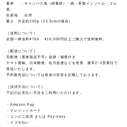
素材 : キャンパス地（綿素材）・綿・革製インソール・ゴム
底
生産地 : 台湾
重さ 片足約230g（23.5cmの場合）
［送料について］
全国一律送料¥700 ¥16,000円以上ご購入で送料無料。
［配送について］
宅配便（業者指定不可）追跡・補償付き
ヤマト運輸、日本郵便、佐川急便などを使用 通常2~3営業日で
発送いたします。
予約販売品については発送の目安を記載しております。
［決済方法について］
下記のお支払い方法をご利用いただけます。
・Amazon Pay
・クレジットカード
・コンビニ決済 または Pay-easy
・ドコモ払い