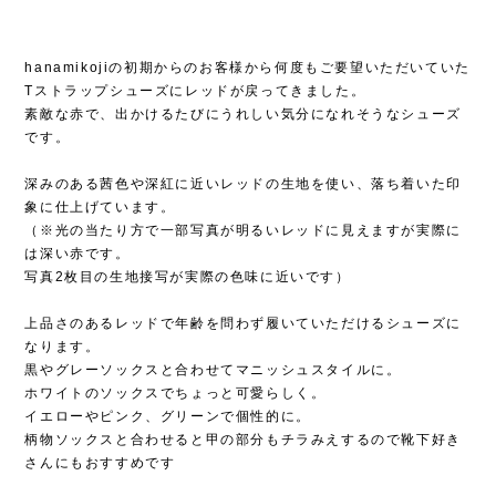
hanamikojiの初期からのお客様から何度もご要望いただいていた
Tストラップシューズにレッドが戻ってきました。
素敵な赤で、出かけるたびにうれしい気分になれそうなシューズ
です。
深みのある茜色や深紅に近いレッドの生地を使い、落ち着いた印
象に仕上げています。
（※光の当たり方で一部写真が明るいレッドに見えますが実際に
は深い赤です。
写真2枚目の生地接写が実際の色味に近いです）
上品さのあるレッドで年齢を問わず履いていただけるシューズに
なります。
黒やグレーソックスと合わせてマニッシュスタイルに。
ホワイトのソックスでちょっと可愛らしく。
イエローやピンク、グリーンで個性的に。
柄物ソックスと合わせると甲の部分もチラみえするので靴下好き
さんにもおすすめです