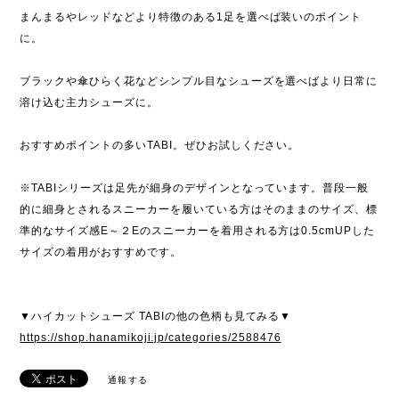
まんまるやレッドなどより特徴のある1足を選べば装いのポイント
に。
ブラックや傘ひらく花などシンプル目なシューズを選べばより日常に
溶け込む主力シューズに。
おすすめポイントの多いTABI。ぜひお試しください。
※TABIシリーズは足先が細身のデザインとなっています。普段一般
的に細身とされるスニーカーを履いている方はそのままのサイズ、標
準的なサイズ感E～２Eのスニーカーを着用される方は0.5cmUPした
サイズの着用がおすすめです。
▼ハイカットシューズ TABIの他の色柄も見てみる▼
https://shop.hanamikoji.jp/categories/2588476
通報する