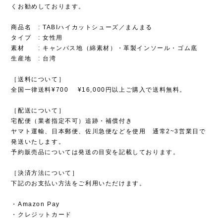
くお勧めしております。
商品名 : TABIハイカットシューズ／まんまる
タイプ : 女性用
素材 : キャンパス地（綿素材）・革製インソール・ゴム底
生産地 : 台湾
［送料について］
全国一律送料¥700 ¥16,000円以上ご購入で送料無料。
［配送について］
宅配便（業者指定不可）追跡・補償付き
ヤマト運輸、日本郵便、佐川急便などを使用 通常2~3営業日で
発送いたします。
予約販売品については発送の目安を記載しております。
［決済方法について］
下記のお支払い方法をご利用いただけます。
・Amazon Pay
・クレジットカード