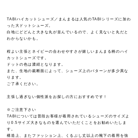
TABIハイカットシューズ／まんまるは人気のTABIシリーズに加わ
った大ドットシューズ。
白地にどどんと大きな丸が並んでいるので、よく見ないと丸だと
わからないかも。
程よい主張とネイビーの合わせやすさが嬉しいまんまる柄のハイ
カットシューズです。
ドットの色は濃紺となります。
また、生地の裁断面によって、シューズ上のパターンが多少異な
ります。
ご了承ください。
主張し過ぎない個性派をお探しの方におすすめです！
※ご注意下さい
TABIについては普段お客様が着用されているシューズのサイズよ
り0.5サイズ大きなものを選んでいただくことをお勧めいたしま
す。
構造上、またファッション上、くるぶし丈以上の靴下の着用を強